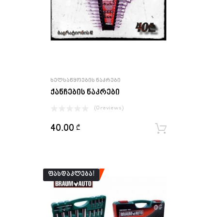
ᲮᲔᲚᲡᲐᲬᲧᲝᲔᲑᲘᲡ ᲜᲐᲙᲠᲔᲑᲘ
ქანჩების ნაკრები
(0 reviews)
40.00
₾
ყიდვა
ᲤᲐᲡᲓᲐᲙᲚᲔᲑᲐ!