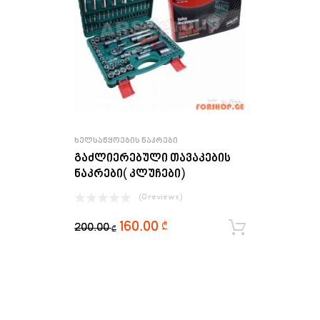
ᲮᲔᲚᲡᲐᲬᲧᲝᲔᲑᲘᲡ ᲜᲐᲙᲠᲔᲑᲘ
გაძლიერებული თავაკების
ნაკრები( კლუჩები)
(0 reviews)
160.00
₾
200.00
ყიდვა
₾