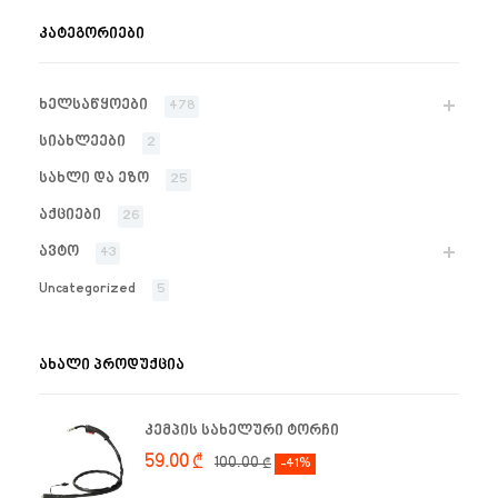
ᲙᲐᲢᲔᲒᲝᲠᲘᲔᲑᲘ
ხელსაწყოები
478
სიახლეები
2
სახლი და ეზო
25
აქციები
26
ავტო
43
Uncategorized
5
ᲐᲮᲐᲚᲘ ᲞᲠᲝᲓᲣᲥᲪᲘᲐ
კემპის სახელური ტორჩი
59.00
₾
100.00
₾
-41%