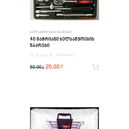
ᲮᲔᲚᲡᲐᲬᲧᲝᲔᲑᲘᲡ ᲜᲐᲙᲠᲔᲑᲘ
46 ნაჭრიანი ხელსაწყოების
ნაკრები
(0 reviews)
25.00
₾
50.00
ყიდვა
₾