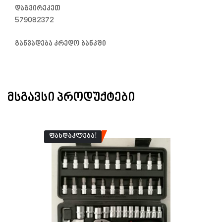
დაგვირეკეთ
579082372
განვადება კრედო ბანკში
ᲛᲡᲒᲐᲕᲡᲘ ᲞᲠᲝᲓᲣᲥᲢᲔᲑᲘ
ᲤᲐᲡᲓᲐᲙᲚᲔᲑᲐ!