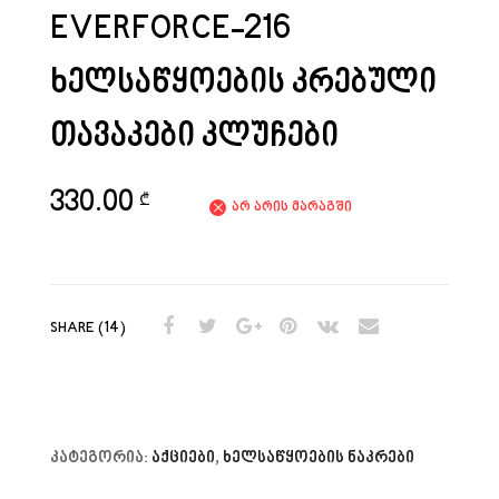
EVERFORCE-216
ᲮᲔᲚᲡᲐᲬᲧᲝᲔᲑᲘᲡ ᲙᲠᲔᲑᲣᲚᲘ
ᲗᲐᲕᲐᲙᲔᲑᲘ ᲙᲚᲣᲩᲔᲑᲘ
330.00
₾
არ არის მარაგში
SHARE (14)
კატეგორია:
აქციები
,
ხელსაწყოების ნაკრები