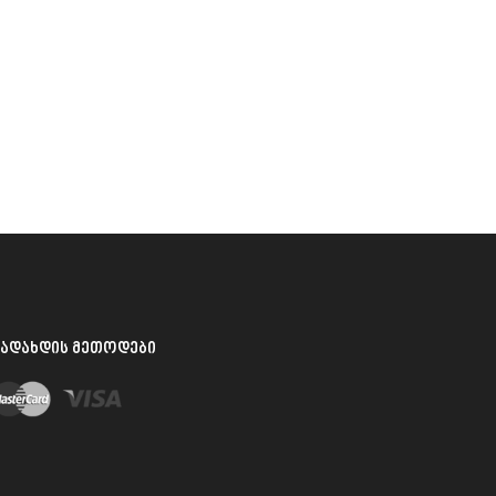
ᲐᲓᲐᲮᲓᲘᲡ ᲛᲔᲗᲝᲓᲔᲑᲘ