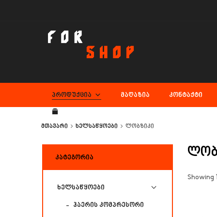
ᲞᲠᲝᲓᲣᲥᲪᲘᲐ
ᲛᲐᲦᲐᲖᲘᲐ
ᲙᲝᲜᲢᲐᲥᲢᲘ
მთავარი
ხელსაწყოები
ლობზიკი
ლობ
ᲙᲐᲢᲔᲒᲝᲠᲘᲐ
Showing 1
ხელსაწყოები
ჰაერის კომპრესორი