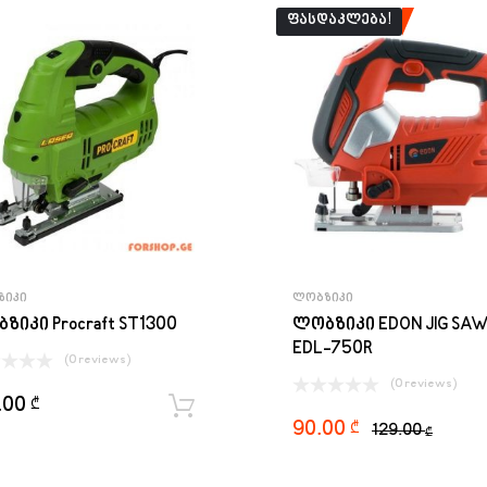
ᲤᲐᲡᲓᲐᲙᲚᲔᲑᲐ!
ᲖᲘᲙᲘ
ᲚᲝᲑᲖᲘᲙᲘ
ზიკი Procraft ST1300
ლობზიკი EDON JIG SA
EDL-750R
(0 reviews)
(0 reviews)
.00
₾
ყიდვა
90.00
₾
129.00
₾