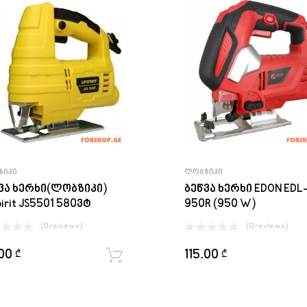
ᲖᲘᲙᲘ
ᲚᲝᲑᲖᲘᲙᲘ
ვა ხერხი(ლობზიკი)
ბეწვა ხერხი EDON EDL
pirit JS5501 580ვტ
950R (950 W)
(0 reviews)
(0 reviews)
.00
115.00
₾
₾
ყიდვა