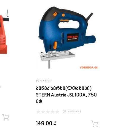
ᲚᲝᲑᲖᲘᲙᲘ
W
ბეწვა ხერხი(ლობზიკი)
STERN Austria JSL100A, 750
ვტ
(0 reviews)
ყიდვა
149.00
₾
ყიდვა