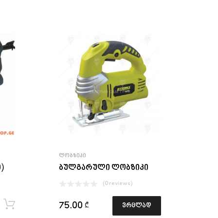
ᲚᲝᲑᲖᲘᲙᲘ
)
ბულგარული ლობზიკი
(0 reviews)
ყიდვა
75.00
₾
ვრცლად