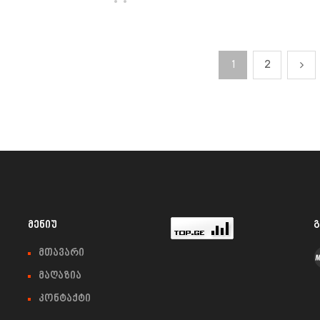
1
2
ᲛᲔᲜᲘᲣ
Გ
მთავარი
მაღაზია
კონტაქტი