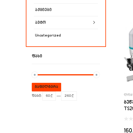
აქციები
ავტო
Uncategorized
ᲤᲐᲡᲘ
გაფილტვრა
ᲚᲝᲑ
ფასი:
60 ₾
—
260 ₾
ბეწ
TS2
160