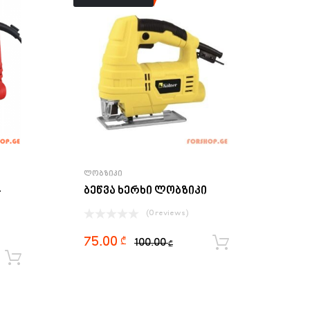
ᲚᲝᲑᲖᲘᲙᲘ
-
ბეწვა ხერხი ლობზიკი
(0 reviews)
75.00
₾
100.00
ყიდვა
₾
ყიდვა