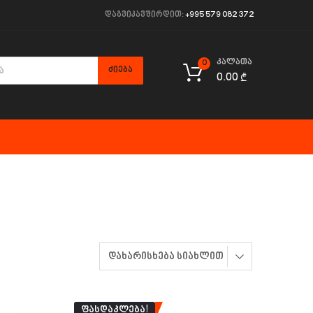
დაგვიკავშირდით:
+995 579 082 372
კალათა
0
ᲫᲘᲔᲑᲐ
0.00
₾
ᲤᲐᲡᲓᲐᲙᲚᲔᲑᲐ!