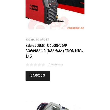
ᲙᲔᲛᲞᲘᲡ ᲐᲞᲐᲠᲐᲢᲘ
Edon კემპი, ნახევრად
ავტომატი (სვარკა) EDON MIG-
175
(0 reviews)
ვრცლად