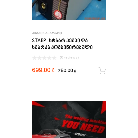
ᲙᲔᲛᲞᲘᲡ ᲐᲞᲐᲠᲐᲢᲘ
STABP- სტაბრ კემპი და
სვარკა კომბინირებული
(0 reviews)
699.00
₾
750.00
ყიდვა
₾