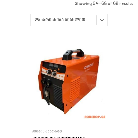
Showing 64–68 of 68 results
ᲙᲔᲛᲞᲘᲡ ᲐᲞᲐᲠᲐᲢᲘ