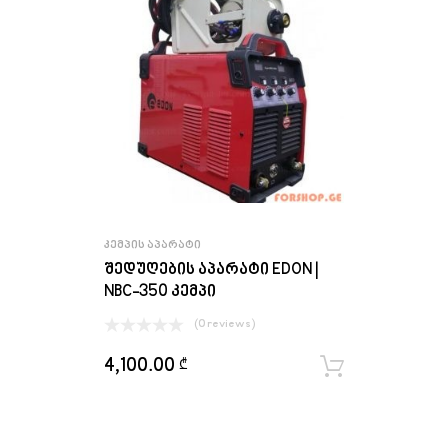
ᲙᲔᲛᲞᲘᲡ ᲐᲞᲐᲠᲐᲢᲘ
შედუღების აპარატი EDON |
NBC-350 კემპი
(0 reviews)
4,100.00
₾
ყიდვა