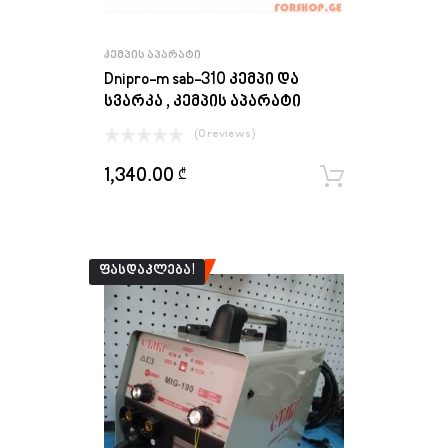
ᲙᲔᲛᲞᲘᲡ ᲐᲞᲐᲠᲐᲢᲘ
Dnipro-m sab-310 კემპი და
სვარკა , კემპის აპარატი
(0 reviews)
1,340.00
₾
ყიდვა
ᲤᲐᲡᲓᲐᲙᲚᲔᲑᲐ!