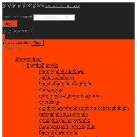
დაგვიკავშირდით:
+995 579 082 372
Products search
ძიება
კალათა
0.00
₾
0
Skip to content
Menu
MENU
MENU
პროდუქცია
ხელსაწყოები
შედუღების აპარატი
კემპის აპარატი
ხელსაწყოების ნაკრები
ბარგალკა
დრელები-პერფორატორი
ლობზიკი
აკუმულატორიანი ბურღი-სახრახნისები
დრუჟბები და ცელები
ლაზერი და ნიველირი
მაგიდის ცირკული ხერხი
წყლის მატორები