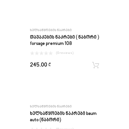
ᲮᲔᲚᲡᲐᲬᲧᲝᲔᲑᲘᲡ ᲜᲐᲙᲠᲔᲑᲘ
თავაკების ნაკრები ( ნაბორი )
forsage premium 108
(0 reviews)
245.00
₾
ყიდვა
ᲮᲔᲚᲡᲐᲬᲧᲝᲔᲑᲘᲡ ᲜᲐᲙᲠᲔᲑᲘ
ხელსაწყოების ნაკრები baum
auto (ნაბორი)