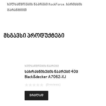
ხელსაწყოების ნაკრები RockForce. ხარისხის
გარანტიით
ᲛᲡᲒᲐᲕᲡᲘ ᲞᲠᲝᲓᲣᲥᲢᲔᲑᲘ
ᲮᲔᲚᲡᲐᲬᲧᲝᲔᲑᲘᲡ ᲜᲐᲙᲠᲔᲑᲘ
სახრახნისების ნაკრები 40ც
Black&decker A7062-XJ
(0 reviews)
ვრცლად