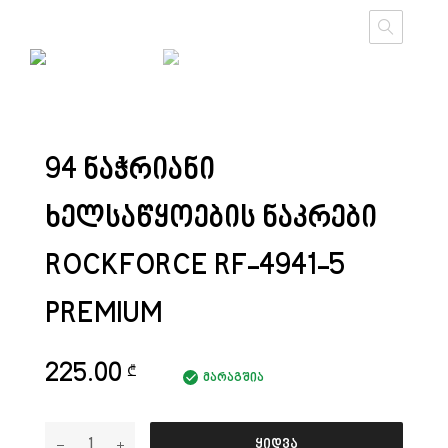
94 ᲜᲐᲭᲠᲘᲐᲜᲘ
ᲮᲔᲚᲡᲐᲬᲧᲝᲔᲑᲘᲡ ᲜᲐᲙᲠᲔᲑᲘ
ROCKFORCE RF-4941-5
PREMIUM
225.00
₾
მარაგშია
ყიდვა