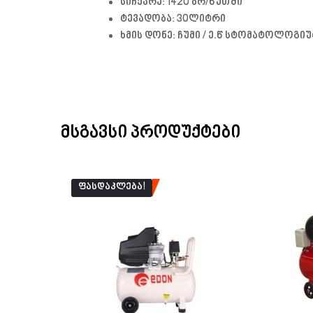
სიჩქარე: 1420 ბრ/წუთში
ტევადობა: 30ლიტრი
ხმის დონე: ჩუმი / ე.წ სტომატოლოგი
ᲛᲡᲒᲐᲕᲡᲘ ᲞᲠᲝᲓᲣᲥᲢᲔᲑᲘ
ᲤᲐᲡᲓᲐᲙᲚᲔᲑᲐ!