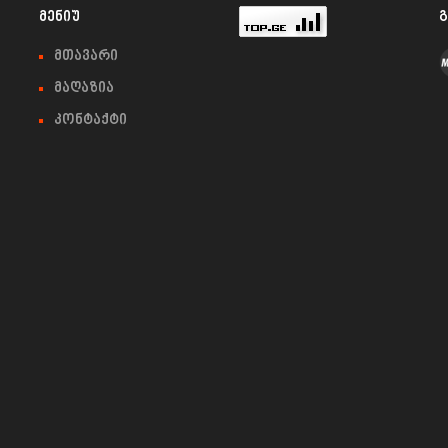
ᲛᲔᲜᲘᲣ
Გ
მთავარი
მაღაზია
კონტაქტი