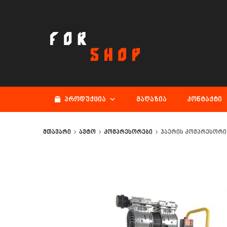
ᲞᲠᲝᲓᲣᲥᲪᲘᲐ
ᲛᲐᲦᲐᲖᲘᲐ
ᲙᲝᲜᲢᲐᲥᲢᲘ
მთავარი
ავტო
კომპრესორები
ჰაერის კომპრესორი 