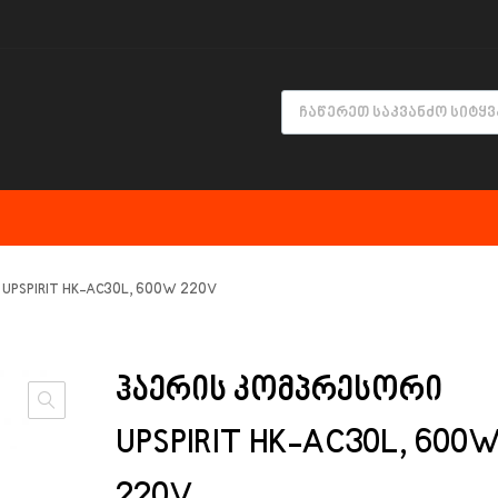
UPSPIRIT HK-AC30L, 600W 220V
ᲰᲐᲔᲠᲘᲡ ᲙᲝᲛᲞᲠᲔᲡᲝᲠᲘ
UPSPIRIT HK-AC30L, 600
220V