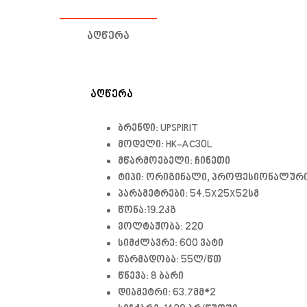
ᲐᲦᲬᲔᲠᲐ
ᲐᲦᲬᲔᲠᲐ
ბრენდი: UPSPIRIT
მოდელი: HK-AC30L
მწარმოებელი: ჩინეთი
ტიპი: ორიგინალი, პროფესიონალურ
პარამეტრები: 54.5X25X52სმ
წონა:19.2კგ
ვოლტაჟობა: 220
სიმძლავრე: 600 ვატი
წარმადობა: 55ლ/წთ
წნევა: 8 ბარი
დიამეტრი: 63.7მმ*2