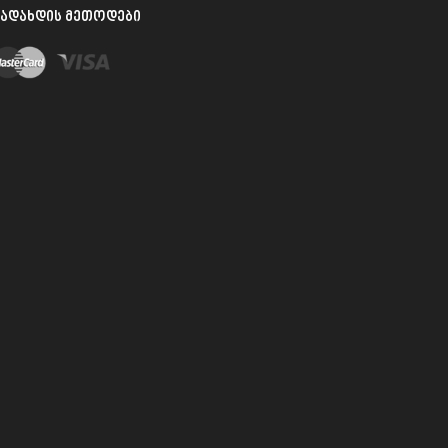
ᲐᲓᲐᲮᲓᲘᲡ ᲛᲔᲗᲝᲓᲔᲑᲘ