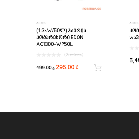
ᲐᲕᲢᲝ
ᲐᲕᲢ
(1.3kW/50ლ) ჰაერის
კომ
კომპრესორი EDON
wp3
AC1300-WP50L
(0 reviews)
5,4
295.00
₾
499.00
ყიდვა
₾