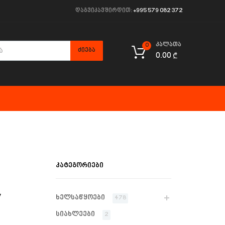
დაგვიკავშირდით:
+995 579 082 372
კალათა
0
ᲫᲘᲔᲑᲐ
0.00
₾
ᲙᲐᲢᲔᲒᲝᲠᲘᲔᲑᲘ
W
ხელსაწყოები
478
სიახლეები
2