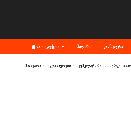
ᲞᲠᲝᲓᲣᲥᲪᲘᲐ
ᲛᲐᲦᲐᲖᲘᲐ
ᲙᲝᲜᲢᲐᲥᲢᲘ
მთავარი
ხელსაწყოები
აკუმულატორიანი ბურღი-სახრ