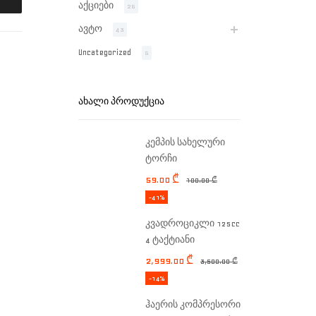
აქციები
26
ავტო
43
Uncategorized
5
ᲐᲮᲐᲚᲘ ᲞᲠᲝᲓᲣᲥᲪᲘᲐ
კემპის სახელური
ტორჩი
59.00
₾
100.00
₾
-41%
კვადროციკლი 125cc
4 ტაქტიანი
2,999.00
₾
3,500.00
₾
-14%
ჰაერის კომპრესორი