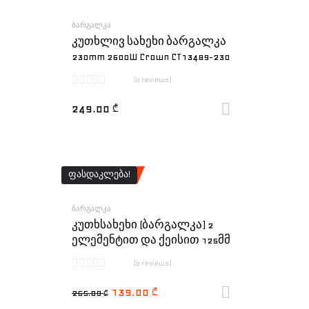
ᲑᲐᲠᲒᲐᲚᲙᲐ
კუთხლივ სახეხი ბარგალკა
230mm 2600W Crown CT13489-230
(0 reviews)
249.00
₾
ყიდვა
ᲤᲐᲡᲓᲐᲙᲚᲔᲑᲐ!
ᲑᲐᲠᲒᲐᲚᲙᲐ
კუთხსახეხი (ბარგალკა) 2
ელემენტით და ქეისით 125მმ
(0 reviews)
139.00
265.00
₾
ყიდვა
₾