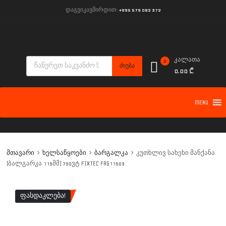
დაგვიკავშირდით:
+995 579 082 372
კალათა
0
ᲫᲘᲔᲑᲐ
0.00
₾
MENU
მთავარი
ხელსაწყოები
ბარგალკა
კუთხლივ სახეხი მანქანა
(ბალგარკა 115მმ) 750ვტ FIXTEC FAG11503
ᲤᲐᲡᲓᲐᲙᲚᲔᲑᲐ!