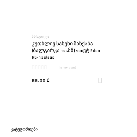
ᲑᲐᲠᲒᲐᲚᲙᲐ
კუთხლივ სახეხი მანქანა
(ბალგარკა 125მმ) 900ვტ Edon
AG-125/900
(0 reviews)
65.00
₾
ყიდვა
ᲙᲐᲢᲔᲒᲝᲠᲘᲔᲑᲘ