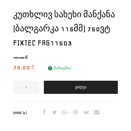
ᲙᲣᲗᲮᲚᲘᲕ ᲡᲐᲮᲔᲮᲘ ᲛᲐᲜᲥᲐᲜᲐ
(ᲑᲐᲚᲒᲐᲠᲙᲐ 115ᲛᲛ) 750ᲕᲢ
FIXTEC FAG11503
105.00
₾
75.00
₾
მარაგშია
ყიდვა
SHARE (0)