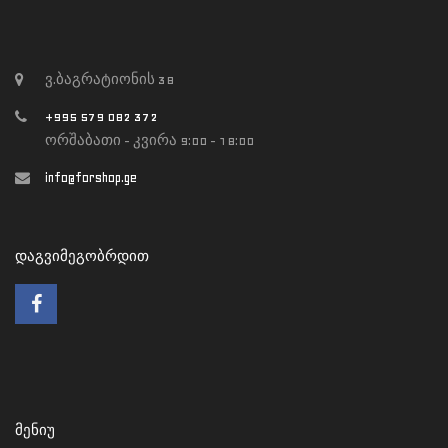
ვ.ბაგრატიონის 38
+995 579 082 372
ორშაბათი - კვირა 9:00 - 18:00
info@forshop.ge
ᲓᲐᲒᲕᲘᲛᲔᲒᲝᲑᲠᲓᲘᲗ
ᲛᲔᲜᲘᲣ