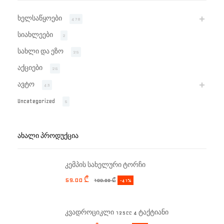
ხელსაწყოები
478
სიახლეები
2
სახლი და ეზო
25
აქციები
26
ავტო
43
Uncategorized
5
ᲐᲮᲐᲚᲘ ᲞᲠᲝᲓᲣᲥᲪᲘᲐ
კემპის სახელური ტორჩი
59.00
₾
100.00
₾
-41%
კვადროციკლი 125cc 4 ტაქტიანი