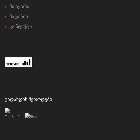
მთავარი
მაღაზია
კონტაქტი
ᲒᲐᲓᲐᲮᲓᲘᲡ ᲛᲔᲗᲝᲓᲔᲑᲘ