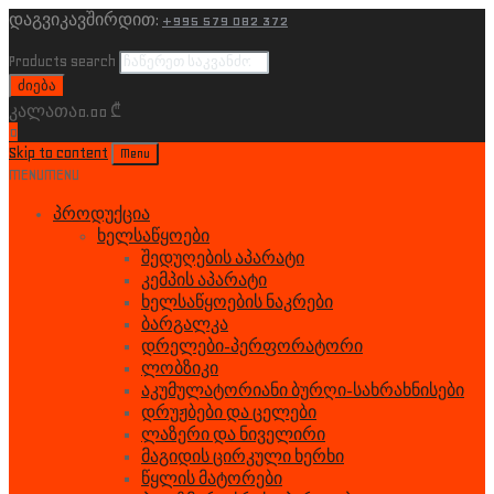
დაგვიკავშირდით:
+995 579 082 372
Products search
ძიება
კალათა
0.00
₾
0
Skip to content
Menu
MENU
MENU
პროდუქცია
ხელსაწყოები
შედუღების აპარატი
კემპის აპარატი
ხელსაწყოების ნაკრები
ბარგალკა
დრელები-პერფორატორი
ლობზიკი
აკუმულატორიანი ბურღი-სახრახნისები
დრუჟბები და ცელები
ლაზერი და ნიველირი
მაგიდის ცირკული ხერხი
წყლის მატორები