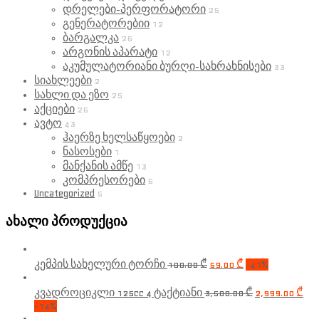
დრელები-პერფორატორი
25
გენერატორებიი
12
ბარგალკა
26
არგონის აპარატი
12
აკუმულატორიანი ბურღი-სახრახნისები
33
სიახლეები
2
სახლი და ეზო
25
აქციები
26
ავტო
43
ჰაერზე ხელსაწყოები
2
ნასოსები
1
მანქანის ამწე
13
კომპრესორები
6
Uncategorized
5
ახალი პროდუქცია
კემპის სახელური ტორჩი
100.00
₾
59.00
₾
-41%
კვადროციკლი 125cc 4 ტაქტიანი
3,500.00
₾
2,999.00
₾
-14%