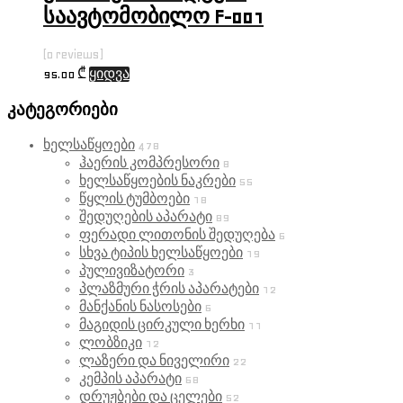
საავტომობილო F-001
(0 reviews)
95.00
₾
ყიდვა
კატეგორიები
ხელსაწყოები
478
ჰაერის კომპრესორი
8
ხელსაწყოების ნაკრები
55
წყლის ტუმბოები
18
შედუღების აპარატი
89
ფერადი ლითონის შედუღება
6
სხვა ტიპის ხელსაწყოები
19
პულივიზატორი
3
პლაზმური ჭრის აპარატები
12
მანქანის ნასოსები
6
მაგიდის ცირკული ხერხი
11
ლობზიკი
12
ლაზერი და ნიველირი
22
კემპის აპარატი
68
დრუჟბები და ცელები
52