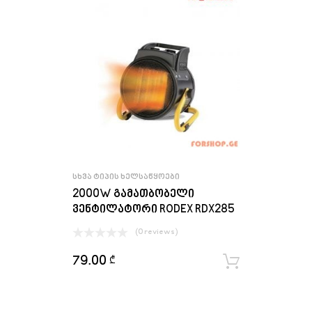
ᲡᲮᲕᲐ ᲢᲘᲞᲘᲡ ᲮᲔᲚᲡᲐᲬᲧᲝᲔᲑᲘ
2000W გამათბობელი
ვენტილატორი RODEX RDX285
(0 reviews)
79.00
₾
ყიდვა