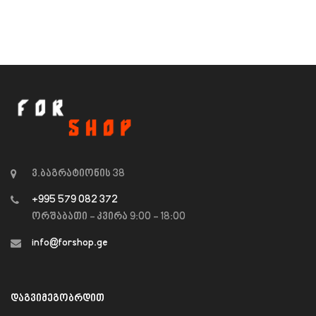
ვ.ბაგრატიონის 38
+995 579 082 372
ორშაბათი - კვირა 9:00 - 18:00
info@forshop.ge
ᲓᲐᲒᲕᲘᲛᲔᲒᲝᲑᲠᲓᲘᲗ