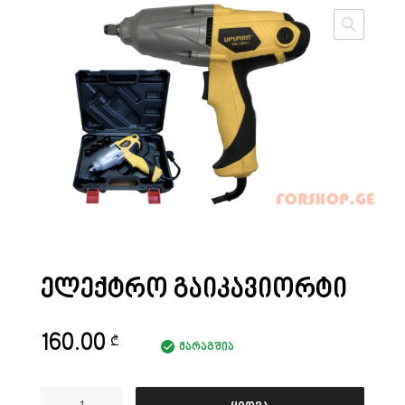
ᲔᲚᲔᲥᲢᲠᲝ ᲒᲐᲘᲙᲐᲕᲘᲝᲠᲢᲘ
160.00
₾
მარაგშია