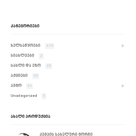
ᲙᲐᲢᲔᲒᲝᲠᲘᲔᲑᲘ
ხელსაწყოები
478
სიახლეები
2
სახლი და ეზო
25
აქციები
26
ავტო
43
Uncategorized
5
ᲐᲮᲐᲚᲘ ᲞᲠᲝᲓᲣᲥᲪᲘᲐ
კემპის სახელური ტორჩი