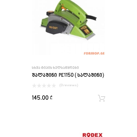
ᲡᲮᲕᲐ ᲢᲘᲞᲘᲡ ᲮᲔᲚᲡᲐᲬᲧᲝᲔᲑᲘ
შალაშინი PE1150 ( სალაშინი)
(0 reviews)
145.00
₾
ყიდვა