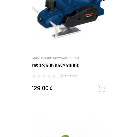
ᲡᲮᲕᲐ ᲢᲘᲞᲘᲡ ᲮᲔᲚᲡᲐᲬᲧᲝᲔᲑᲘ
შტერნის სალაშინი
(0 reviews)
129.00
₾
ყიდვა