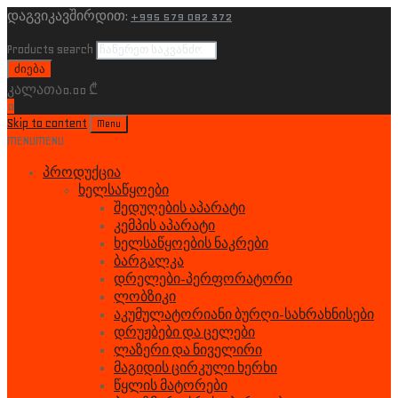
დაგვიკავშირდით:
+995 579 082 372
Products search
ძიება
კალათა
0.00
₾
0
Skip to content
Menu
MENU
MENU
პროდუქცია
ხელსაწყოები
შედუღების აპარატი
კემპის აპარატი
ხელსაწყოების ნაკრები
ბარგალკა
დრელები-პერფორატორი
ლობზიკი
აკუმულატორიანი ბურღი-სახრახნისები
დრუჟბები და ცელები
ლაზერი და ნიველირი
მაგიდის ცირკული ხერხი
წყლის მატორები