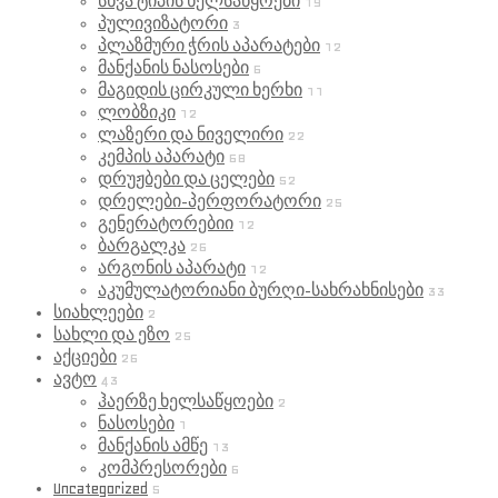
სხვა ტიპის ხელსაწყოები
19
პულივიზატორი
3
პლაზმური ჭრის აპარატები
12
მანქანის ნასოსები
6
მაგიდის ცირკული ხერხი
11
ლობზიკი
12
ლაზერი და ნიველირი
22
კემპის აპარატი
68
დრუჟბები და ცელები
52
დრელები-პერფორატორი
25
გენერატორებიი
12
ბარგალკა
26
არგონის აპარატი
12
აკუმულატორიანი ბურღი-სახრახნისები
33
სიახლეები
2
სახლი და ეზო
25
აქციები
26
ავტო
43
ჰაერზე ხელსაწყოები
2
ნასოსები
1
მანქანის ამწე
13
კომპრესორები
6
Uncategorized
5